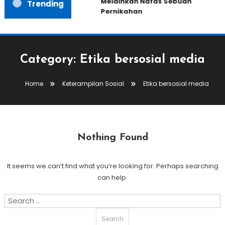
Melainkan Nafas Sebuah
Trending
Pernikahan
Category:
Etika bersosial media
Home
Keterampilan Sosial
Etika bersosial media
Nothing Found
It seems we can’t find what you’re looking for. Perhaps searching
can help.
Search
for: