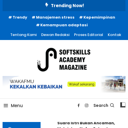
Skip
Trending Now!
To
Trendy
Manajemen stress
Kepemimpinan
Content
Kemampuan adaptasi
Tentang Kami
Dewan Redaksi
Proses Editorial
Kontak
Menu
Search
Suara Istri Bukan Ancaman,