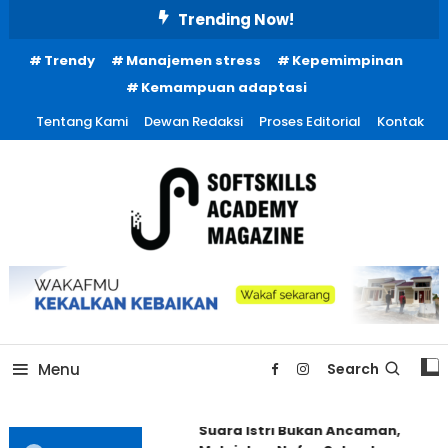
Skip
Trending Now!
To
Trendy
Manajemen stress
Kepemimpinan
Content
Kemampuan adaptasi
Tentang Kami
Dewan Redaksi
Proses Editorial
Kontak
Menu
Search
Suara Istri Bukan Ancaman,