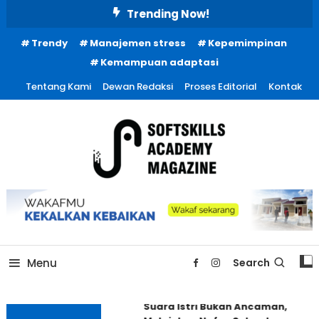
Skip
Trending Now!
To
Trendy
Manajemen stress
Kepemimpinan
Content
Kemampuan adaptasi
Tentang Kami
Dewan Redaksi
Proses Editorial
Kontak
Menu
Search
Suara Istri Bukan Ancaman,