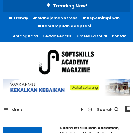
Skip
Trending Now!
To
Trendy
Manajemen stress
Kepemimpinan
Content
Kemampuan adaptasi
Tentang Kami
Dewan Redaksi
Proses Editorial
Kontak
Menu
Search
Suara Istri Bukan Ancaman,