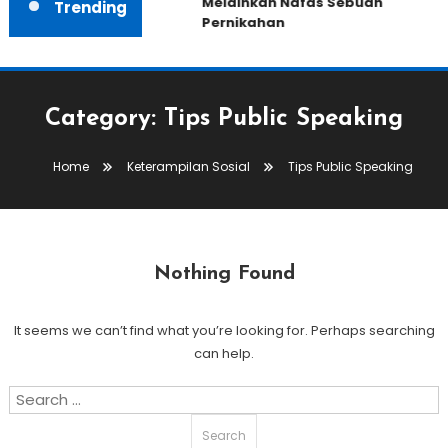
Melainkan Nafas Sebuah
Trending
Pernikahan
Category:
Tips Public Speaking
Home
Keterampilan Sosial
Tips Public Speaking
Nothing Found
It seems we can’t find what you’re looking for. Perhaps searching
can help.
Search
for: