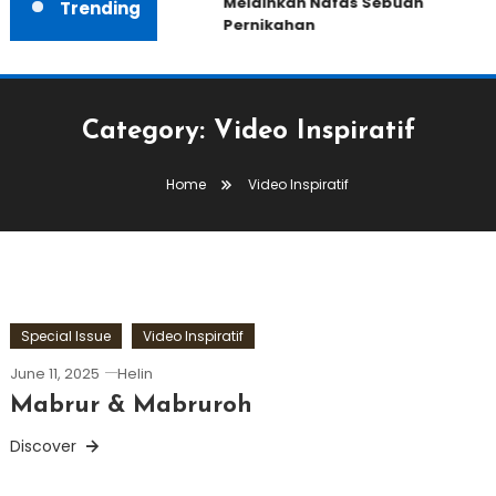
Melainkan Nafas Sebuah
Trending
Pernikahan
Category:
Video Inspiratif
Home
Video Inspiratif
Special Issue
Video Inspiratif
June 11, 2025
Helin
Mabrur & Mabruroh
Discover