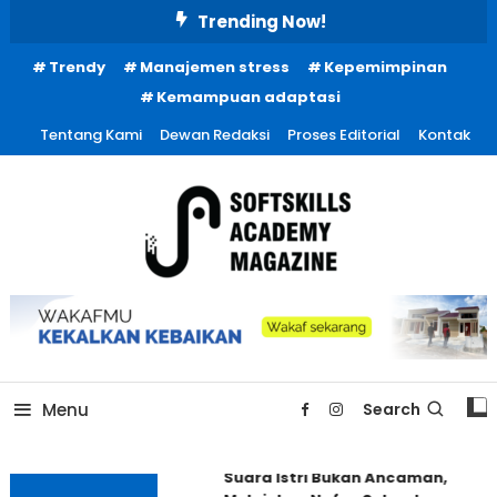
Skip
Trending Now!
To
Trendy
Manajemen stress
Kepemimpinan
Content
Kemampuan adaptasi
Tentang Kami
Dewan Redaksi
Proses Editorial
Kontak
Menu
Search
Suara Istri Bukan Ancaman,