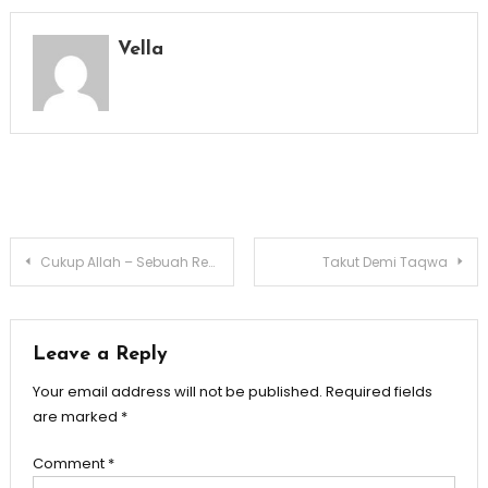
Vella
Post
Cukup Allah – Sebuah Renungan
Takut Demi Taqwa
navigation
Leave a Reply
Your email address will not be published.
Required fields
are marked
*
Comment
*