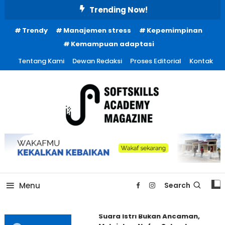
Skip
Trending Now!
To
Trendy
Manajemen stress
Kepemimpinan
Content
Kemampuan adaptasi
Tentang Kami
Dewan Redaksi
Proses Editorial
Kontak
Menu
Search
Suara Istri Bukan Ancaman,