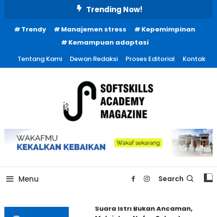
Skip
Trending Now!
To
Trendy
Manajemen stress
Kepemimpinan
Content
Kemampuan adaptasi
Tentang Kami
Dewan Redaksi
Proses Editorial
Kontak
Menu
Search
Suara Istri Bukan Ancaman,