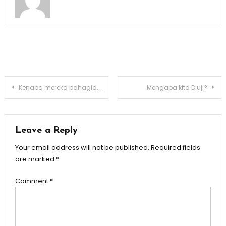
Post
Kenapa mereka bahagia, giliranku kapan?
Mengapa kita Diuji?
navigation
Leave a Reply
Your email address will not be published.
Required fields
are marked
*
Comment
*