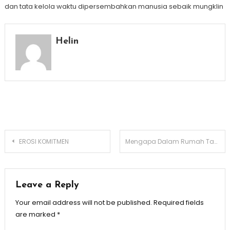
dan tata kelola waktu dipersembahkan manusia sebaik mungklin
Helin
Post
EROSI KOMITMEN
Mengapa Dalam Rumah Tangga, Istri Sering Harus Mengalah?
navigation
Leave a Reply
Your email address will not be published.
Required fields
are marked
*