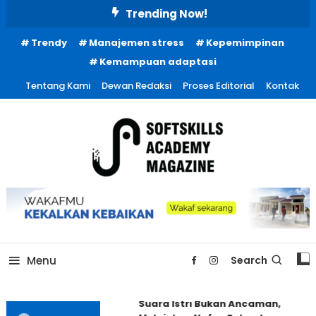
Skip
Trending Now!
To
Trendy
Manajemen stress
Kepemimpinan
Content
Kemampuan adaptasi
Tentang Kami
Dewan Redaksi
Proses Editorial
Kontak
Menu
Search
Suara Istri Bukan Ancaman,