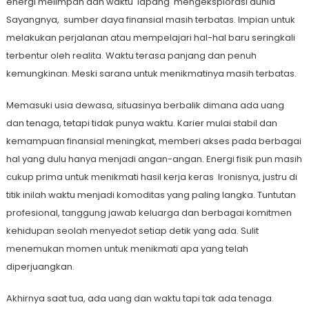
energi melimpah dan waktu
lapang
mengeksplorasi dunia
Sayangnya,
sumber daya finansial masih terbatas. Impian untuk
melakukan perjalanan atau mempelajari hal-hal baru seringkali
terbentur oleh realita. Waktu terasa panjang dan penuh
kemungkinan. Meski sarana untuk menikmatinya masih terbatas.
Memasuki usia dewasa, situasinya berbalik dimana ada uang
dan tenaga, tetapi tidak punya waktu. Karier mulai stabil dan
kemampuan finansial meningkat, memberi akses pada berbagai
hal yang dulu hanya menjadi angan-angan. Energi fisik pun masih
cukup prima untuk menikmati hasil kerja keras
Ironisnya, justru di
titik inilah waktu menjadi komoditas yang paling langka.
Tuntutan
profesional, tanggung jawab keluarga dan berbagai komitmen
kehidupan seolah menyedot setiap detik yang ada. Sulit
menemukan momen untuk menikmati apa yang telah
diperjuangkan.
Akhirnya saat tua, ada uang dan waktu tapi tak ada tenaga.