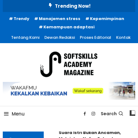
Skip
Trending Now!
To
Trendy
Manajemen stress
Kepemimpinan
Content
Kemampuan adaptasi
Tentang Kami
Dewan Redaksi
Proses Editorial
Kontak
Menu
Search
Suara Istri Bukan Ancaman,