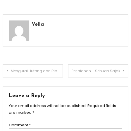
Vella
Post
Mengurai Hutang dan Riba: Antara Kebutuhan dan Gaya Hidup
Perjalanan – Sebuah Sajak
navigation
Leave a Reply
Your email address will not be published.
Required fields
are marked
*
Comment
*