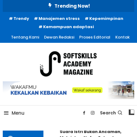
Skip
Trending Now!
To
Trendy
Manajemen stress
Kepemimpinan
Content
Kemampuan adaptasi
Tentang Kami
Dewan Redaksi
Proses Editorial
Kontak
Menu
Search
Suara Istri Bukan Ancaman,