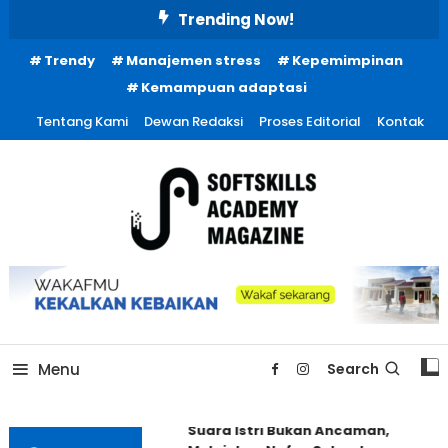
Skip
Trending Now!
To
Trendy
Manajemen stress
Kepemimpinan
Content
Kemampuan adaptasi
Tentang Kami
Dewan Redaksi
Proses Editorial
Kontak
Menu
Search
Suara Istri Bukan Ancaman,