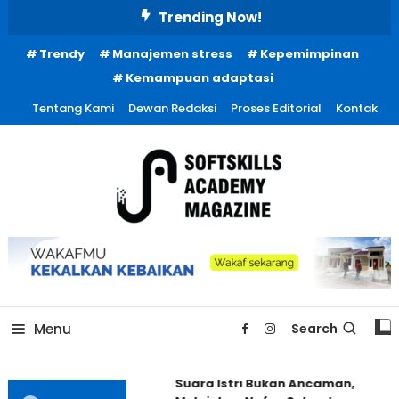
Skip
Trending Now!
To
Trendy
Manajemen stress
Kepemimpinan
Content
Kemampuan adaptasi
Tentang Kami
Dewan Redaksi
Proses Editorial
Kontak
Menu
Search
Suara Istri Bukan Ancaman,