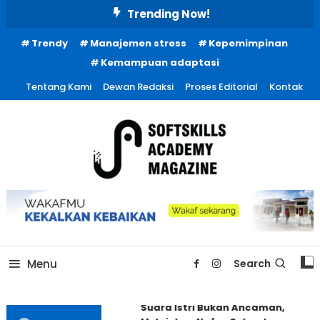
Skip
Trending Now!
To
Trendy
Manajemen stress
Kepemimpinan
Content
Kemampuan adaptasi
Tentang Kami
Dewan Redaksi
Proses Editorial
Kontak
Menu
Search
Suara Istri Bukan Ancaman,