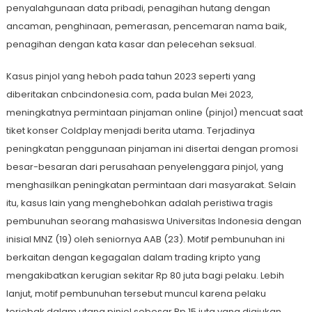
penyalahgunaan data pribadi, penagihan hutang dengan
ancaman, penghinaan, pemerasan, pencemaran nama baik,
penagihan dengan kata kasar dan pelecehan seksual.
Kasus pinjol yang heboh pada tahun 2023 seperti yang
diberitakan cnbcindonesia.com, pada bulan Mei 2023,
meningkatnya permintaan pinjaman online (pinjol) mencuat saat
tiket konser Coldplay menjadi berita utama. Terjadinya
peningkatan penggunaan pinjaman ini disertai dengan promosi
besar-besaran dari perusahaan penyelenggara pinjol, yang
menghasilkan peningkatan permintaan dari masyarakat. Selain
itu, kasus lain yang menghebohkan adalah peristiwa tragis
pembunuhan seorang mahasiswa Universitas Indonesia dengan
inisial MNZ (19) oleh seniornya AAB (23). Motif pembunuhan ini
berkaitan dengan kegagalan dalam trading kripto yang
mengakibatkan kerugian sekitar Rp 80 juta bagi pelaku. Lebih
lanjut, motif pembunuhan tersebut muncul karena pelaku
terjebak dalam utang pinjol sebesar Rp 15 juta yang diajukan