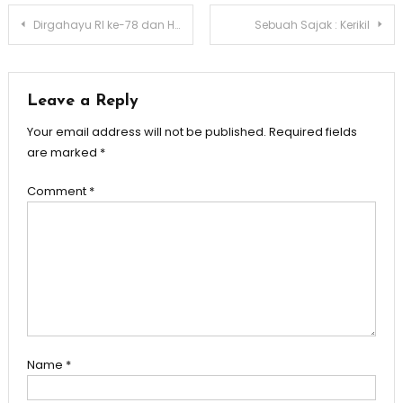
Post
Dirgahayu RI ke-78 dan Hutang 7.8 ribu Triliun: Momen Refleksi dan Perubahan
Sebuah Sajak : Kerikil
navigation
Leave a Reply
Your email address will not be published.
Required fields
are marked
*
Comment
*
Name
*