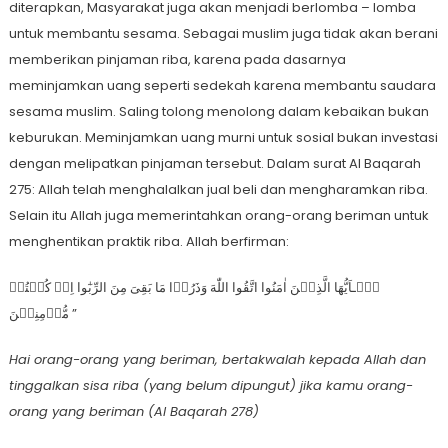
diterapkan, Masyarakat juga akan menjadi berlomba – lomba
untuk membantu sesama. Sebagai muslim juga tidak akan berani
memberikan pinjaman riba, karena pada dasarnya
meminjamkan uang seperti sedekah karena membantu saudara
sesama muslim. Saling tolong menolong dalam kebaikan bukan
keburukan. Meminjamkan uang murni untuk sosial bukan investasi
dengan melipatkan pinjaman tersebut. Dalam surat Al Baqarah
275: Allah telah menghalalkan jual beli dan mengharamkan riba.
Selain itu Allah juga memerintahkan orang-orang beriman untuk
menghentikan praktik riba. Allah berfirman:
يٰۤـاَيُّهَا الَّذِيۡنَ اٰمَنُوا اتَّقُوا اللّٰهَ وَذَرُوۡا مَا بَقِىَ مِنَ الرِّبٰٓوا اِنۡ كُنۡتُمۡ
مُّؤۡمِنِيۡنَ ”
Hai orang-orang yang beriman, bertakwalah kepada Allah dan
tinggalkan sisa riba (yang beIum dipungut) jika kamu orang-
orang yang beriman (Al Baqarah 278)