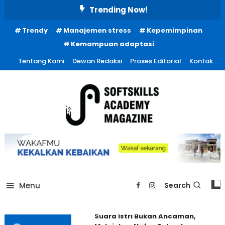
Skip
Trending Now!
To
Trendy
Manajemen stress
Kepemimpinan
Content
Kemampuan adaptasi
Tentang Kami
Dewan Redaksi
Proses Editorial
Kontak
Menu
Search
Suara Istri Bukan Ancaman,