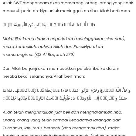
Allah SWT mengancam akan memerangi orang-orang yang tidak
menuruti perintah-Nya untuk meninggalkan riba. Allah berfirman:
فَاِنۡ لَّمۡ تَفۡعَلُوۡا فَاۡذَنُوۡا بِحَرۡبٍ مِّنَ اللّٰهِ وَرَسُوۡلِهٖ
Maka jika kamu tidak mengerjakan (meninggalkan sisa riba),
maka ketahuilah, bahwa Allah dan RasulNya akan
memerangimu. (QS Al Baqarah 279).
Dan Allah berjanji akan memasukkan pelaku riba ke dalam
neraka kekal selamanya. Allah berfirman:
وَاَحَلَّ اللّٰهُ الۡبَيۡعَ وَحَرَّمَ الرِّبٰوا‌ ؕ فَمَنۡ جَآءَهٗ مَوۡعِظَةٌ مِّنۡ رَّبِّهٖ فَانۡتَهٰى فَلَهٗ مَا
سَلَفَؕ وَاَمۡرُهٗۤ اِلَى اللّٰهِ‌ؕ وَمَنۡ عَادَ فَاُولٰٓٮِٕكَ اَصۡحٰبُ النَّارِ‌ۚ هُمۡ فِيۡهَا خٰلِدُوۡنَ
Allah telah menghalalkan jual beli dan mengharamkan riba.
Orang-orang yang telah sampai kepadanya Iarangan dari
Tuhannya, laIu terus berhenti (dari mengambil riba), maka
baginya apa yang telah diambilnya dahulu (sebelum datang