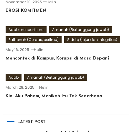
November 10, 2025
Helin
EROSI KOMITMEN
Adab mencari ilmu
Amanah (Bertanggung jawab)
Fathonah (Cerdas, berilmu)
Siddiq (jujur dan integritas)
May 16, 2025
Helin
Mencontek di Kampus, Korupsi di Masa Depan?
Adab
Amanah (Bertanggung jawab)
March 28, 2025
Helin
Kini Aku Paham, Menikah Itu Tak Sederhana
LATEST POST