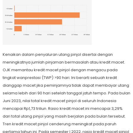
Kenaikan dalam penyaluran utang pinjol disertai dengan
meningkatnya jumlah pinjaman bermasalah atau kredit macet.
OJK memantau kredit macet pinjol dengan mengacu pada
tingkat wanprestasi (TWP) >90 hari. Ini berarti sebuah kredit
dianggap macet jika peminjamnya tidak dapat membayar utang
selama lebih dari 90 hari setelah tanggal jatuh tempo. Pada bulan
Juni 2023, nilai total kredit macet pinjol di seluruh Indonesia
mencapai Rp1,73 triliun. Rasio kredit macet ini mencapai 3,29%
dari total utang pinjol yang masih berjalan pada bulan tersebut.
Tren kredit macet pinjol cenderung meningkat pada paruh
pertama tahun ini. Pada semester I 2022, rasio kredit macet pinjol