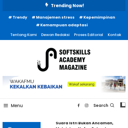
Skip
Trending Now!
To
Trendy
Manajemen stress
Kepemimpinan
Content
Kemampuan adaptasi
Tentang Kami
Dewan Redaksi
Proses Editorial
Kontak
Menu
Search
Suara Istri Bukan Ancaman,