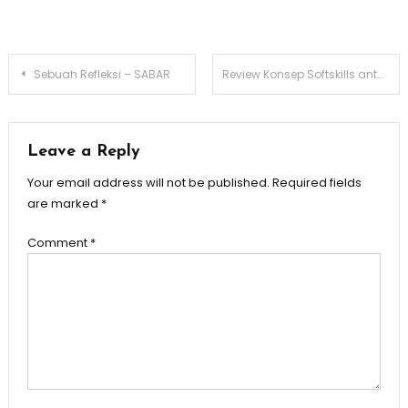
Post
Sebuah Refleksi – SABAR
Review Konsep Softskills antara tahun 1950-2023 dan Pemikiran Kritis Bagi Perkembangannya
navigation
Leave a Reply
Your email address will not be published.
Required fields
are marked
*
Comment
*